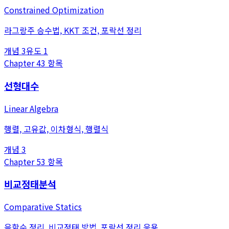
Constrained Optimization
라그랑주 승수법, KKT 조건, 포락선 정리
개념
3
유도
1
Chapter
4
3
항목
선형대수
Linear Algebra
행렬, 고유값, 이차형식, 행렬식
개념
3
Chapter
5
3
항목
비교정태분석
Comparative Statics
음함수 정리, 비교정태 방법, 포락선 정리 응용