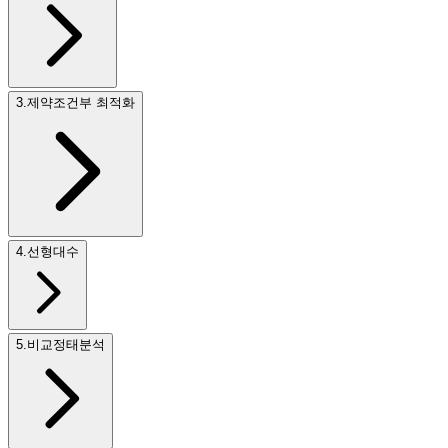
3
.
제약조건부 최적화
4
.
선형대수
5
.
비교정태분석