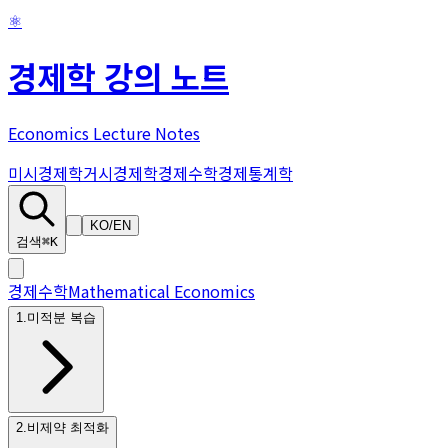
⚛
경제학 강의 노트
Economics Lecture Notes
미시경제학
거시경제학
경제수학
경제통계학
KO
/
EN
검색
⌘K
경제수학
Mathematical Economics
1
.
미적분 복습
2
.
비제약 최적화