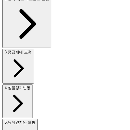
3
.
중첩세대 모형
4
.
실물경기변동
5
.
뉴케인지안 모형