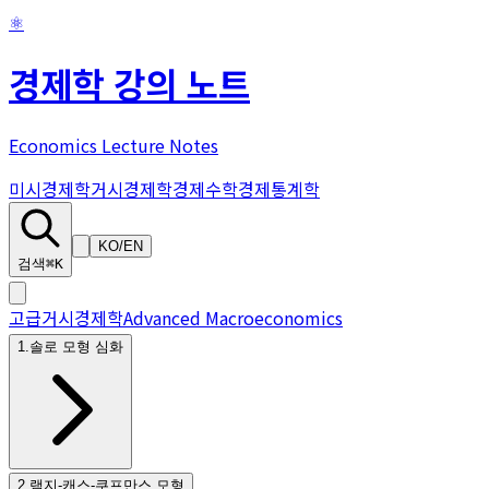
⚛
경제학 강의 노트
Economics Lecture Notes
미시경제학
거시경제학
경제수학
경제통계학
KO
/
EN
검색
⌘K
고급거시경제학
Advanced Macroeconomics
1
.
솔로 모형 심화
2
.
램지-캐스-쿠프만스 모형