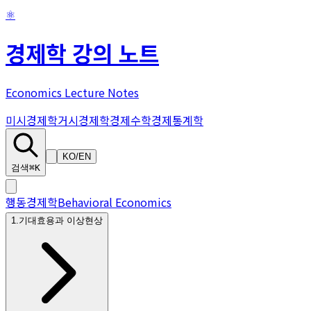
⚛
경제학 강의 노트
Economics Lecture Notes
미시경제학
거시경제학
경제수학
경제통계학
KO
/
EN
검색
⌘K
행동경제학
Behavioral Economics
1
.
기대효용과 이상현상