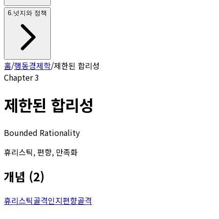
6
.
넛지와 정책
홈
/
행동경제학
/
제한된 합리성
Chapter
3
제한된 합리성
Bounded Rationality
휴리스틱, 편향, 만족화
개념
(
2
)
휴리스틱
골격
인지편향
골격