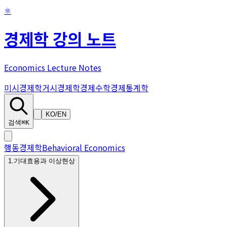
⚛
경제학 강의 노트
Economics Lecture Notes
미시경제학
거시경제학
경제수학
경제통계학
KO
/
EN
검색
⌘K
행동경제학
Behavioral Economics
1
.
기대효용과 이상현상