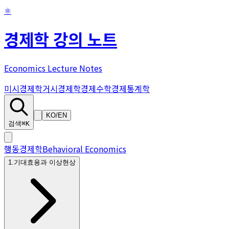
⚛
경제학 강의 노트
Economics Lecture Notes
미시경제학
거시경제학
경제수학
경제통계학
KO
/
EN
검색
⌘K
행동경제학
Behavioral Economics
1
.
기대효용과 이상현상