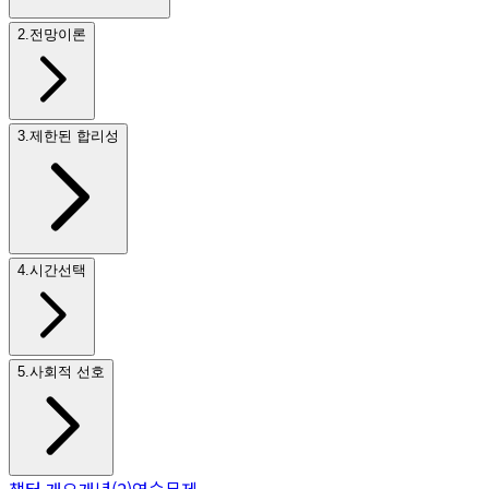
2
.
전망이론
3
.
제한된 합리성
4
.
시간선택
5
.
사회적 선호
챕터 개요
개념
(
2
)
연습문제