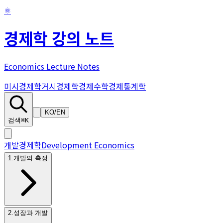
⚛
경제학 강의 노트
Economics Lecture Notes
미시경제학
거시경제학
경제수학
경제통계학
KO
/
EN
검색
⌘K
개발경제학
Development Economics
1
.
개발의 측정
2
.
성장과 개발