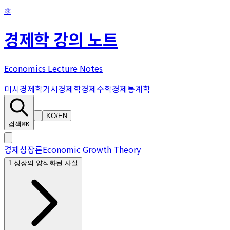
⚛
경제학 강의 노트
Economics Lecture Notes
미시경제학
거시경제학
경제수학
경제통계학
KO
/
EN
검색
⌘K
경제성장론
Economic Growth Theory
1
.
성장의 양식화된 사실