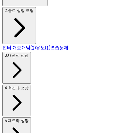
2
.
솔로 성장 모형
챕터 개요
개념
(
2
)
유도
(
1
)
연습문제
3
.
내생적 성장
4
.
혁신과 성장
5
.
제도와 성장