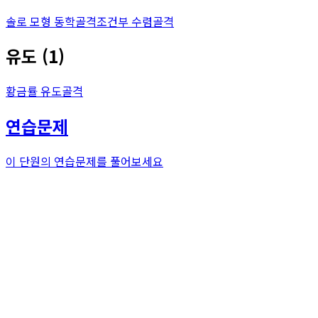
솔로 모형 동학
골격
조건부 수렴
골격
유도
(
1
)
황금률 유도
골격
연습문제
이 단원의 연습문제를 풀어보세요