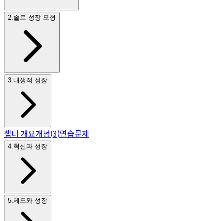
2
.
솔로 성장 모형
3
.
내생적 성장
챕터 개요
개념
(
3
)
연습문제
4
.
혁신과 성장
5
.
제도와 성장