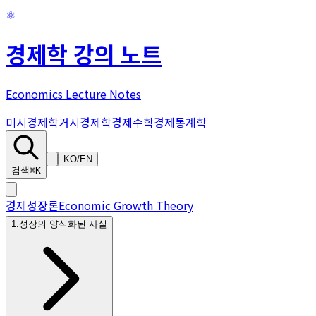
⚛
경제학 강의 노트
Economics Lecture Notes
미시경제학
거시경제학
경제수학
경제통계학
KO
/
EN
검색
⌘K
경제성장론
Economic Growth Theory
1
.
성장의 양식화된 사실