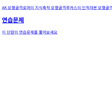
AK 모형
골격
로머의 지식축적 모형
골격
루카스의 인적자본 모형
골
연습문제
이 단원의 연습문제를 풀어보세요