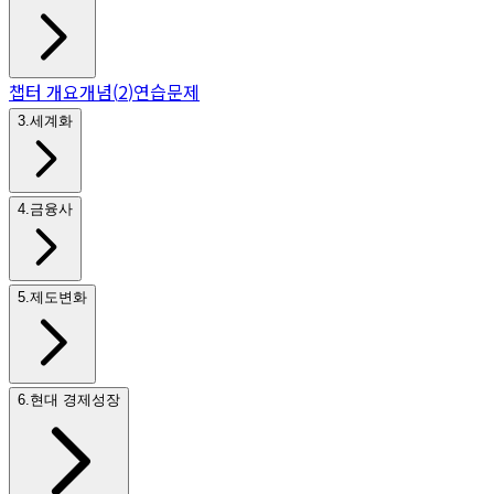
챕터 개요
개념
(
2
)
연습문제
3
.
세계화
4
.
금융사
5
.
제도변화
6
.
현대 경제성장