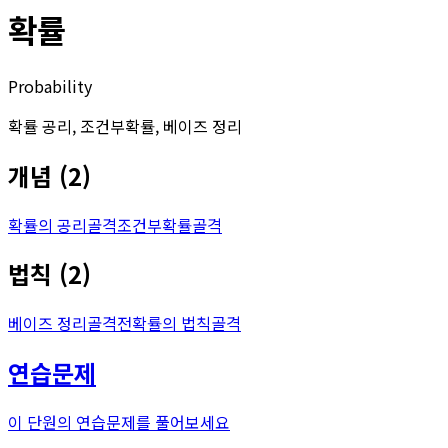
확률
Probability
확률 공리, 조건부확률, 베이즈 정리
개념
(
2
)
확률의 공리
골격
조건부확률
골격
법칙
(
2
)
베이즈 정리
골격
전확률의 법칙
골격
연습문제
이 단원의 연습문제를 풀어보세요