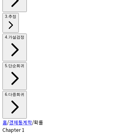
3
.
추정
4
.
가설검정
5
.
단순회귀
6
.
다중회귀
홈
/
경제통계학
/
확률
Chapter
1