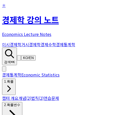
⚛
경제학 강의 노트
Economics Lecture Notes
미시경제학
거시경제학
경제수학
경제통계학
KO
/
EN
검색
⌘K
경제통계학
Economic Statistics
1
.
확률
챕터 개요
개념
(
2
)
법칙
(
2
)
연습문제
2
.
확률변수