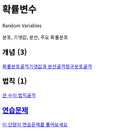
확률변수
Random Variables
분포, 기댓값, 분산, 주요 확률분포
개념
(
3
)
확률분포
골격
기댓값과 분산
골격
정규분포
골격
법칙
(
1
)
큰 수의 법칙
골격
연습문제
이 단원의 연습문제를 풀어보세요