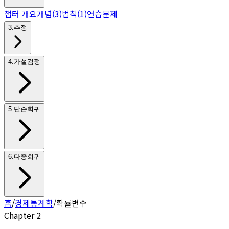
챕터 개요
개념
(
3
)
법칙
(
1
)
연습문제
3
.
추정
4
.
가설검정
5
.
단순회귀
6
.
다중회귀
홈
/
경제통계학
/
확률변수
Chapter
2