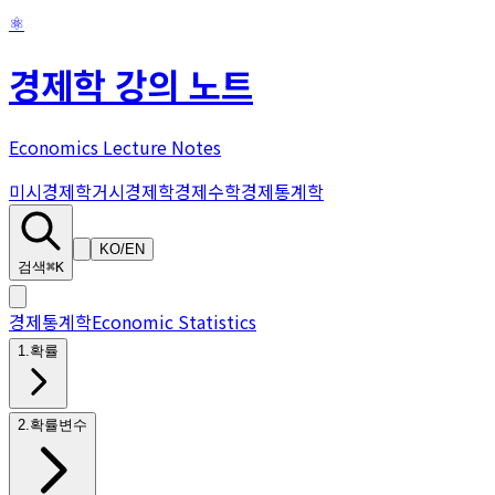
⚛
경제학 강의 노트
Economics Lecture Notes
미시경제학
거시경제학
경제수학
경제통계학
KO
/
EN
검색
⌘K
경제통계학
Economic Statistics
1
.
확률
2
.
확률변수