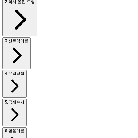
2
.
헥셔-올린 모형
3
.
신무역이론
4
.
무역정책
5
.
국제수지
6
.
환율이론