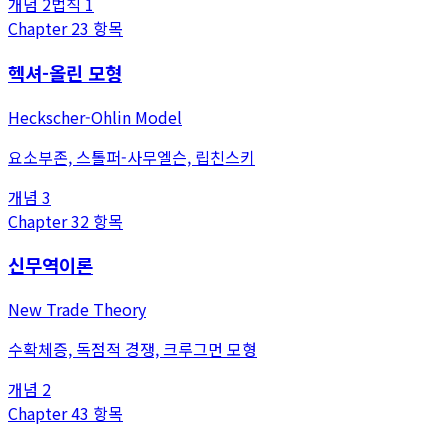
개념
2
법칙
1
Chapter
2
3
항목
헥셔-올린 모형
Heckscher-Ohlin Model
요소부존, 스톨퍼-사무엘슨, 립친스키
개념
3
Chapter
3
2
항목
신무역이론
New Trade Theory
수확체증, 독점적 경쟁, 크루그먼 모형
개념
2
Chapter
4
3
항목