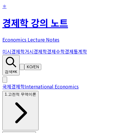
⚛
경제학 강의 노트
Economics Lecture Notes
미시경제학
거시경제학
경제수학
경제통계학
KO
/
EN
검색
⌘K
국제경제학
International Economics
1
.
고전적 무역이론