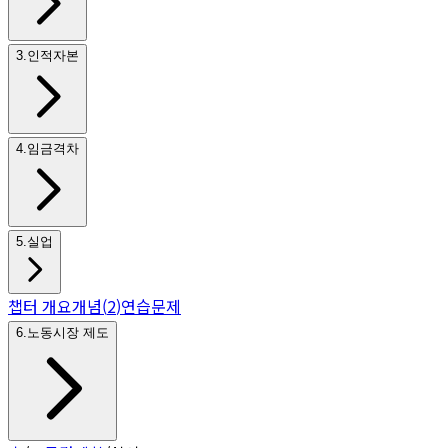
3
.
인적자본
4
.
임금격차
5
.
실업
챕터 개요
개념
(
2
)
연습문제
6
.
노동시장 제도