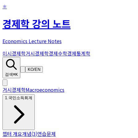
⚛
경제학 강의 노트
Economics Lecture Notes
미시경제학
거시경제학
경제수학
경제통계학
KO
/
EN
검색
⌘K
거시경제학
Macroeconomics
1
.
국민소득회계
챕터 개요
개념
(
3
)
연습문제