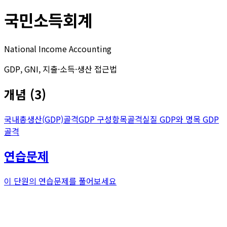
국민소득회계
National Income Accounting
GDP, GNI, 지출·소득·생산 접근법
개념
(
3
)
국내총생산(GDP)
골격
GDP 구성항목
골격
실질 GDP와 명목 GDP
골격
연습문제
이 단원의 연습문제를 풀어보세요