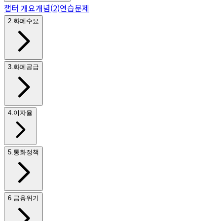
챕터 개요
개념
(
2
)
연습문제
2
.
화폐수요
3
.
화폐공급
4
.
이자율
5
.
통화정책
6
.
금융위기