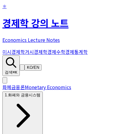
⚛
경제학 강의 노트
Economics Lecture Notes
미시경제학
거시경제학
경제수학
경제통계학
KO
/
EN
검색
⌘K
화폐금융론
Monetary Economics
1
.
화폐와 금융시스템