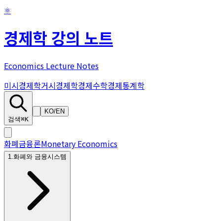
⚛
경제학 강의 노트
Economics Lecture Notes
미시경제학
거시경제학
경제수학
경제통계학
KO
/
EN
검색
⌘K
화폐금융론
Monetary Economics
1
.
화폐와 금융시스템