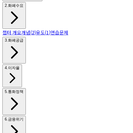
2
.
화폐수요
챕터 개요
개념
(
2
)
유도
(
1
)
연습문제
3
.
화폐공급
4
.
이자율
5
.
통화정책
6
.
금융위기