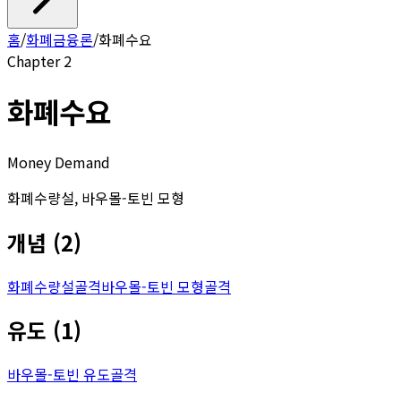
홈
/
화폐금융론
/
화폐수요
Chapter
2
화폐수요
Money Demand
화폐수량설, 바우몰-토빈 모형
개념
(
2
)
화폐수량설
골격
바우몰-토빈 모형
골격
유도
(
1
)
바우몰-토빈 유도
골격