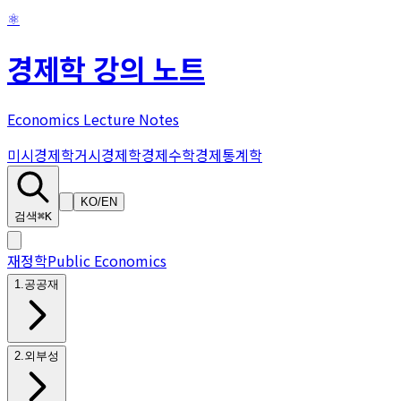
⚛
경제학 강의 노트
Economics Lecture Notes
미시경제학
거시경제학
경제수학
경제통계학
KO
/
EN
검색
⌘K
재정학
Public Economics
1
.
공공재
2
.
외부성