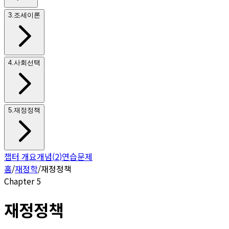
3
.
조세이론
4
.
사회선택
5
.
재정정책
챕터 개요
개념
(
2
)
연습문제
홈
/
재정학
/
재정정책
Chapter
5
재정정책