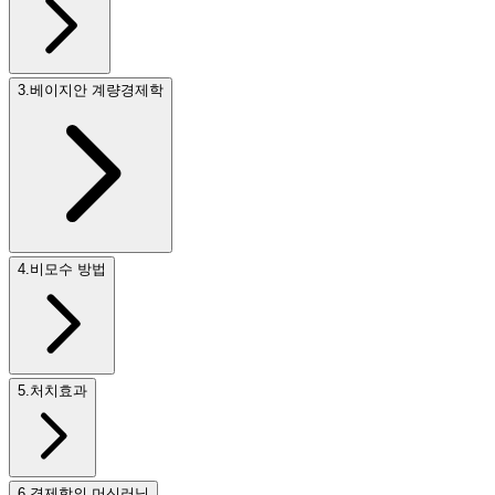
3
.
베이지안 계량경제학
4
.
비모수 방법
5
.
처치효과
6
.
경제학의 머신러닝