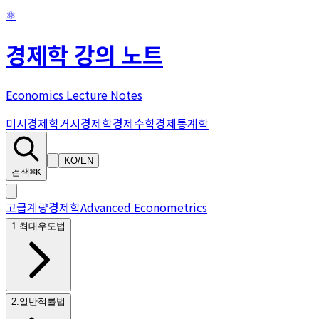
⚛
경제학 강의 노트
Economics Lecture Notes
미시경제학
거시경제학
경제수학
경제통계학
KO
/
EN
검색
⌘K
고급계량경제학
Advanced Econometrics
1
.
최대우도법
2
.
일반적률법