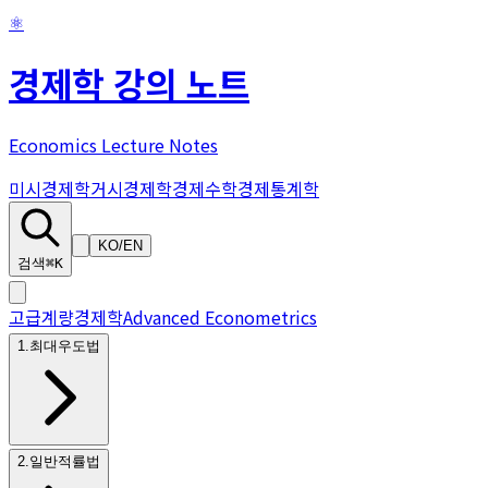
⚛
경제학 강의 노트
Economics Lecture Notes
미시경제학
거시경제학
경제수학
경제통계학
KO
/
EN
검색
⌘K
고급계량경제학
Advanced Econometrics
1
.
최대우도법
2
.
일반적률법