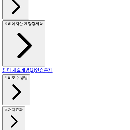
3
.
베이지안 계량경제학
챕터 개요
개념
(
3
)
연습문제
4
.
비모수 방법
5
.
처치효과