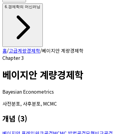
6
.
경제학의 머신러닝
홈
/
고급계량경제학
/
베이지안 계량경제학
Chapter
3
베이지안 계량경제학
Bayesian Econometrics
사전분포, 사후분포, MCMC
개념
(
3
)
베이지안 프레임워크
골격
MCMC 방법
골격
모형비교
골격